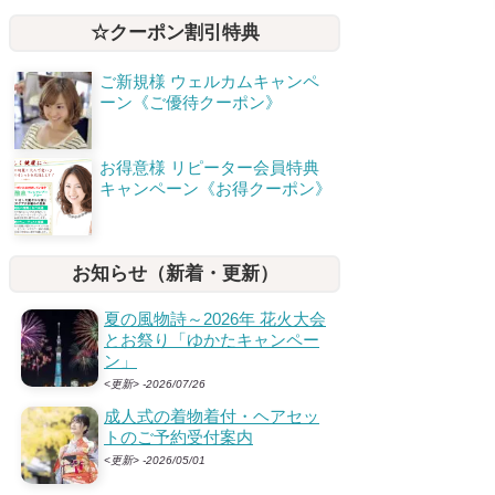
☆クーポン割引特典
ご新規様 ウェルカムキャンペ
ーン《ご優待クーポン》
お得意様 リピーター会員特典
キャンペーン《お得クーポン》
お知らせ（新着・更新）
夏の風物詩～2026年 花火大会
とお祭り「ゆかたキャンペー
ン」
<更新> -2026/07/26
成人式の着物着付・ヘアセッ
トのご予約受付案内
<更新> -2026/05/01