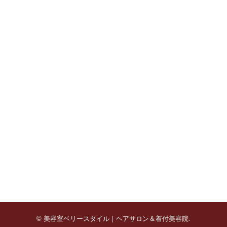
©
美容室ベリースタイル｜ヘアサロン＆着付美容院
.