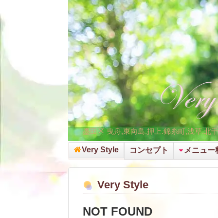
墨田区 曳舟,東向島.押上.錦糸町,浅草.北
Very Style
コンセプト
メニュー
Very Style
NOT FOUND