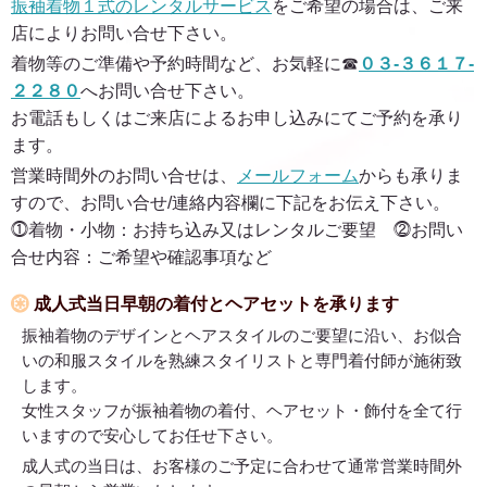
振袖着物１式のレンタルサービス
をご希望の場合は、ご来
店によりお問い合せ下さい。
着物等のご準備や予約時間など、お気軽に☎
０３-３６１７-
２２８０
へお問い合せ下さい。
お電話もしくはご来店によるお申し込みにてご予約を承り
ます。
営業時間外のお問い合せは、
メールフォーム
からも承りま
すので、お問い合せ/連絡内容欄に下記をお伝え下さい。
⓵着物・小物：お持ち込み又はレンタルご要望 ⓶お問い
合せ内容：ご希望や確認事項など
成人式当日早朝の着付とヘアセットを承ります
振袖着物のデザインとヘアスタイルのご要望に沿い、お似合
いの和服スタイルを熟練スタイリストと専門着付師が施術致
します。
女性スタッフが振袖着物の着付、ヘアセット・飾付を全て行
いますので安心してお任せ下さい。
成人式の当日は、お客様のご予定に合わせて通常営業時間外