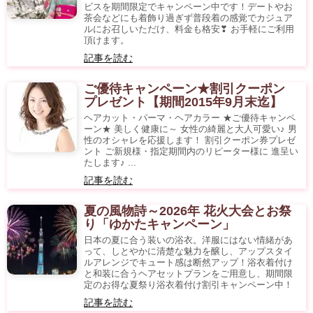
ビスを期間限定でキャンペーン中です！デートやお
茶会などにも着飾り過ぎず普段着の感覚でカジュア
ルにお召しいただけ、料金も格安❣ お手軽にご利用
頂けます。
記事を読む
ご優待キャンペーン★割引クーポン
プレゼント【期間2015年9月末迄】
ヘアカット・パーマ・ヘアカラー ★ご優待キャンペ
ーン★ 美しく健康に～ 女性の綺麗と大人可愛い♪ 男
性のオシャレを応援します！ 割引クーポン券プレゼ
ント ご新規様・指定期間内のリピーター様に 進呈い
たします♪ ...
記事を読む
夏の風物詩～2026年 花火大会とお祭
り「ゆかたキャンペーン」
日本の夏に合う装いの浴衣。洋服にはない情緒があ
って、しとやかに清楚な魅力を醸し、アップスタイ
ルアレンジでキュート感は断然アップ！浴衣着付け
と和装に合うヘアセットプランをご用意し、期間限
定のお得な夏祭り浴衣着付け割引キャンペーン中！
記事を読む