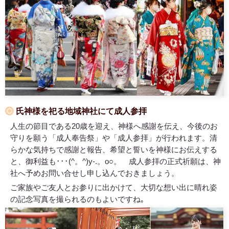
氏神様を祀る地域神社にて成人参拝
人生の節目である20歳を迎え、神様へ感謝を伝え、今後のお
守りを願う「成人奉告祭」や「成人参拝」が行われます。清
らかな気持ちで感謝と報告、希望と誓いを神様にお伝えする
と、御利益も･･･(^。^)y-.。o○。 成人参拝の正式祈願は、神
社へ予めお問い合せし申し込んでおきましょう。
ご家族やご友人とお参りに出かけて、大切な想い出に晴れ姿
の記念写真を撮られるのもよいですね｡