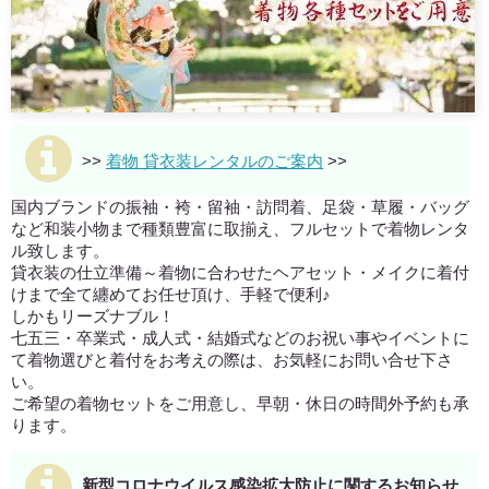
>>
着物 貸衣装レンタルのご案内
>>
国内ブランドの振袖・袴・留袖・訪問着、足袋・草履・バッグ
など和装小物まで種類豊富に取揃え、フルセットで着物レンタ
ル致します。
貸衣装の仕立準備～着物に合わせたヘアセット・メイクに着付
けまで全て纏めてお任せ頂け、手軽で便利♪
しかもリーズナブル！
七五三・卒業式・成人式・結婚式などのお祝い事やイベントに
て着物選びと着付をお考えの際は、お気軽にお問い合せ下さ
い。
ご希望の着物セットをご用意し、早朝・休日の時間外予約も承
ります。
新型コロナウイルス感染拡大防止に関するお知らせ