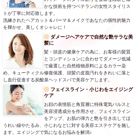
かな技術を持つベテランの女性スタイリス
トが丁寧に対応致します。
洗練されたヘアカット＆パーマ＆メイクであなたの個性的魅力
を輝かせ、美しくオシャレに！
ダメージヘアケアで自然な艶サラな美
髪に
髪・頭皮の健康ケアの為に、お客様の髪質
とコンディションに合わせてダメージ低減
で厳選した自然植物原料によるカラー染
め、キューティクル修復保護、頭髪の皮脂汚れをきれいに落と
し血行促進する炭酸泉ヘッドスパで美容ケアします。
フェイスライン・小じわをエイジング
ケア
お顔の表情筋と角質層に特殊電気パルスと
美容浸透成分を作用させ、フェイスライン
をアップ、お肌の弾力と艶を引き出してほ
うれい線やたるみ、小じわなどに対する美容エステケアを施し
ます。エイジングで気になるお悩みを解消♪