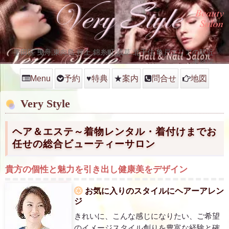
墨田区 曳舟,東向島.押上.錦糸町,浅草.北千住.亀戸エリアの駅近
美容院
Menu
予約
♥
特典
★
案内
問合せ
地図
Very Style
ヘア＆エステ～着物レンタル・着付けまでお
任せの総合ビューティーサロン
貴方の個性と魅力を引き出し健康美をデザイン
お気に入りのスタイルにヘアーアレン
ジ
きれいに、こんな感じになりたい、ご希望
のイメージスタイル創りを豊富な経験と確