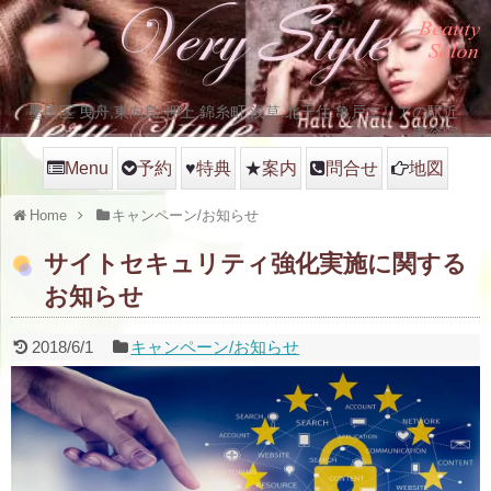
墨田区 曳舟,東向島.押上.錦糸町,浅草.北千住.亀戸エリアの駅近
美容院
Menu
予約
♥
特典
★
案内
問合せ
地図
Home
キャンペーン/お知らせ
サイトセキュリティ強化実施に関する
お知らせ
2018/6/1
キャンペーン/お知らせ