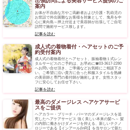
出張訪問による美容サービス提供のご
案内
お体が不自由な方やご高齢者および介護・乳幼児の
お世話で外出困難なお客様を対象として、曳舟を中
心に東向島～押上付近まで美容師が出張してご自宅
訪問で施術サービス致します。
記事を読む
成人式の着物着付・ヘアセットのご予
約受付案内
成人式の着物着付とヘアセット、振袖着物１式レン
タルサービスのご予約は、お早めに☎03-3617-2280
へお問い合せ頂き、ご準備などお気軽にご相談下さ
い。ご希望に沿い貴方に合った和服スタイルを熟練
の美容師と専門の着付師が施術します。女性スタッ
フに安心してお任せ下さい。
記事を読む
最高のダメージレス ヘアケアサービ
スをご提供
ヘアカラー・ブリーチ・パーマのダメージレスを追
究したヘアケアサービス 強く美しい本来の髪へ～ 髪
の内部に働きかけダメージを抑える、新しいテクノ
ロジーである【インアール(InR)】を当サロンで新た