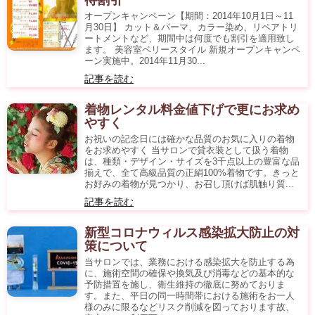
待割引
オープンキャンペーン【期間：2014年10月1日～11
月30日】 カット＆パーマ、カラー染め、リペアトリ
ートメントなど、期間中は何度でも割引を適用致し
ます。 美容室ベリースタイル 新規オープンキャンペ
ーン実施中。2014年11月30...
記事を読む
着物レンタル料金値下げで更にお求め
やすく
お祝いの記念日には確かな品質のお気に入りの着物
をお求めやすく 当サロンで貸衣装として扱う着物
は、種類・デザイン・サイズを3千点以上の豊富な品
揃えで、全て高級品質の正絹100%着物です。きっと
お好みの着物が見つかり、お召し頂けば肌触り質...
記事を読む
新型コロナウィルス感染拡大防止の対
策について
当サロンでは、業務における感染拡大を防止する為
に、施術空間の確保や換気及び消毒などの基本的な
予防措置を施し、衛生維持の徹底に努めておりま
す。また、平日の同一時間帯における施術をお一人
様のみに限るなどリスク削減を図っております故、