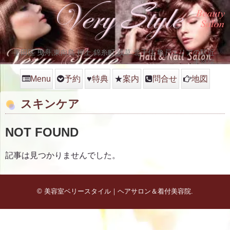
墨田区 曳舟,東向島.押上.錦糸町,浅草.北千住.亀戸エリアの駅近
美容院
Menu
予約
♥
特典
★
案内
問合せ
地図
スキンケア
NOT FOUND
記事は見つかりませんでした。
©
美容室ベリースタイル｜ヘアサロン＆着付美容院
.