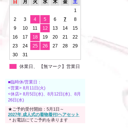
日
月
火
水
木
金
土
1
2
3
4
5
6
7
8
9
10
11
12
13
14
15
16
17
18
19
20
21
22
23
24
25
26
27
28
29
30
31
休業日、 【無マーク】営業日
■臨時休/営業日：
<営業> 8月11日(火)
<休店> 8月5日(水)、8月12日(水)、8月
26日(水)
★ご予約受付開始：5月1日～
2027年 成人式の着物着付/ヘアセット
＊お電話にてご予約を承ります