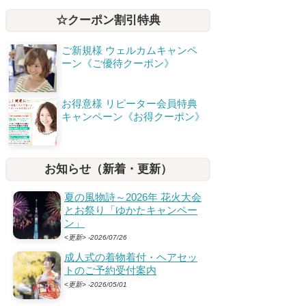
☆クーポン割引特典
ご新規様 ウェルカムキャンペ
ーン《ご優待クーポン》
お得意様 リピーター会員特典
キャンペーン《お得クーポン》
お知らせ（新着・更新）
夏の風物詩～2026年 花火大会
とお祭り「ゆかたキャンペー
ン」
<更新> -2026/07/26
成人式の着物着付・ヘアセッ
トのご予約受付案内
<更新> -2026/05/01