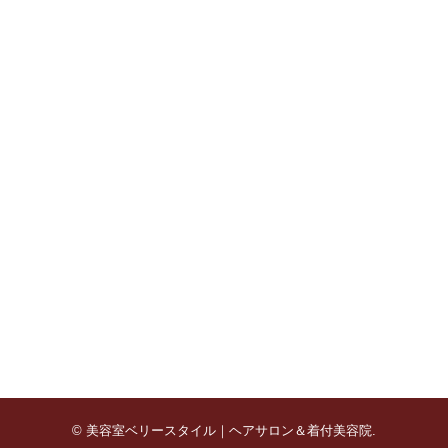
©
美容室ベリースタイル｜ヘアサロン＆着付美容院
.