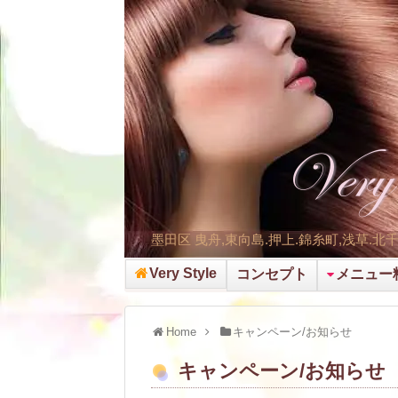
墨田区 曳舟,東向島.押上.錦糸町,浅草.北
Very Style
コンセプト
メニュー
Home
キャンペーン/お知らせ
キャンペーン/お知らせ