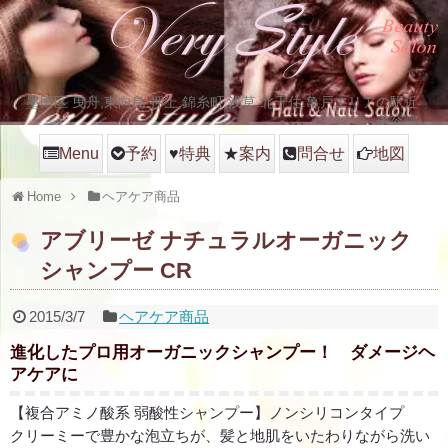
墨田区 曳舟,東向島.押上.錦糸町,浅草.北千住.亀戸エリアの駅近
美容院
Menu
予約
♥
特典
★
案内
問合せ
地図
Home
ヘアケア商品
アブリーゼ ナチュラルオーガニック
シャンプー CR
2015/3/7
ヘアケア商品
進化したプロ用オーガニックシャンプー！ ダメージヘ
アケアに
【複合アミノ酸系 弱酸性シャンプー】ノンシリコンタイプ
クリーミーで豊かな泡立ちが、髪と地肌をいたわりながら洗い