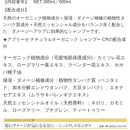
【内容量等】 NET 260ml／600ml
【配合成分】
天然のオーガニック植物成分＋保湿・ダメージ補修の植物性タ
ンパク質成分＋天然エッセンシャル成分をバランス良く配合し
た、ダメージヘアケアに効果的なシャンプーです。
★アブリーゼ ナチュラルオーガニック シャンプー CRの配合成
分
オーガニック植物成分（毛髪地肌保護成分)：カミツレ花エ
キス、ローズマリー葉エキス、ラベンダー花エキス、ホホ
バ種子油
保湿・ダメージ補修成分：植物性タンパク質（ベジタミ
ド、加水分解エンドウタンパク、大豆タンパク）、エキナ
セアエキス（ムラサキバレンギクエキス）
天然エッセンシャルオイル（天然香料）：ネロリ、カモミ
ル、ローズマリー、プチグレン、ティートゥリー