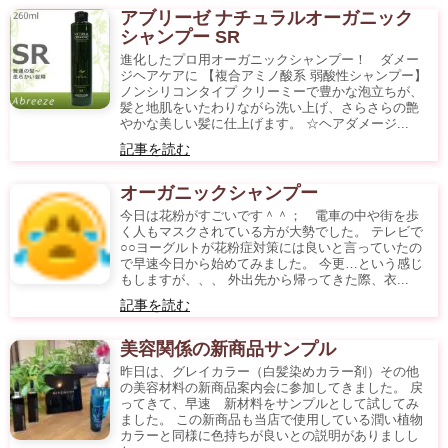
アブリーゼ ナチュラルオーガニック
シャンプー SR
進化したプロ用オーガニックシャンプー！ ダメー
ジヘアケアに 【複合アミノ酸系 弱酸性シャンプー】
ノンシリコンタイプ クリーミーで豊かな泡立ちが、
髪と地肌をいたわりながら洗い上げ、さらさらの艶
やかな美しい髪に仕上げます。 ☆ヘアダメージ...
記事を読む
オーガニックシャンプー
今日は花粉がすごいです＾＾； 電車の中や街を歩
く人もマスクされている方が大勢でした。 テレビで
○○ヨーグルトが花粉症対策には良いと言っていたの
で早速今日から始めてみました。 今更…という感じ
もしますが、、、 外出先から帰ってきた際、衣...
記事を読む
美容関係の新商品サンプル
昨日は、グレイカラー（白髪染めカラー剤）その他
の美容材料の新商品案内会に参加してきました。 戻
ってきて、早速 新材料をサンプルとして試してみ
ました。 この新商品も当店で使用している潤い植物
カラーと同様に色持ちが良いとの説明がありましし