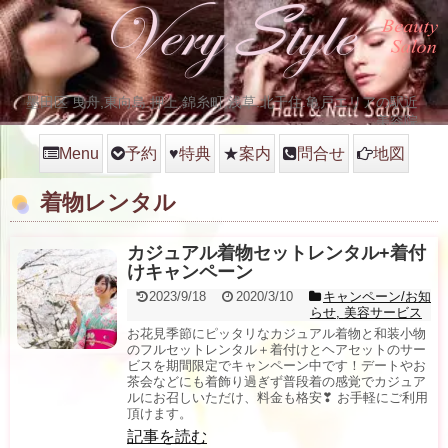
墨田区 曳舟,東向島.押上.錦糸町,浅草.北千住.亀戸エリアの駅近
美容院
Menu
予約
♥
特典
★
案内
問合せ
地図
着物レンタル
カジュアル着物セットレンタル+着付
けキャンペーン
2023/9/18
2020/3/10
キャンペーン/お知
らせ
,
美容サービス
お花見季節にピッタリなカジュアル着物と和装小物
のフルセットレンタル＋着付けとヘアセットのサー
ビスを期間限定でキャンペーン中です！デートやお
茶会などにも着飾り過ぎず普段着の感覚でカジュア
ルにお召しいただけ、料金も格安❣ お手軽にご利用
頂けます。
記事を読む