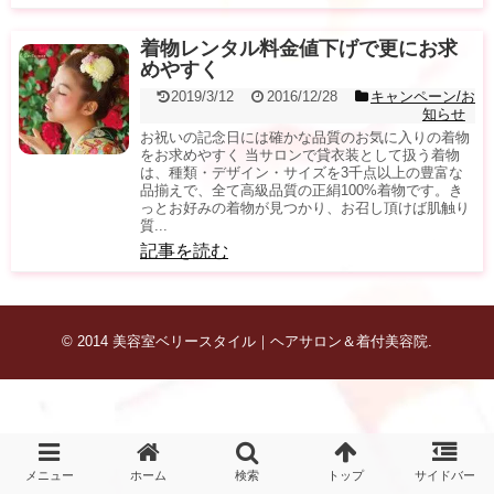
着物レンタル料金値下げで更にお求
めやすく
2019/3/12
2016/12/28
キャンペーン/お
知らせ
お祝いの記念日には確かな品質のお気に入りの着物
をお求めやすく 当サロンで貸衣装として扱う着物
は、種類・デザイン・サイズを3千点以上の豊富な
品揃えで、全て高級品質の正絹100%着物です。き
っとお好みの着物が見つかり、お召し頂けば肌触り
質...
記事を読む
© 2014
美容室ベリースタイル｜ヘアサロン＆着付美容院
.