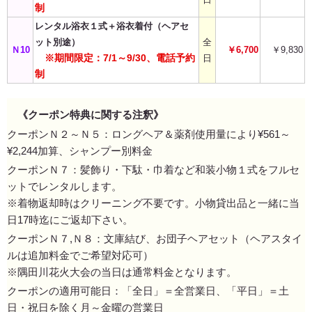
制
レンタル浴衣１式＋浴衣着付（ヘアセ
ット別途）
全
Ｎ10
￥6,700
￥9,830
※期間限定：7/1～9/30、電話予約
日
制
《クーポン特典に関する注釈》
クーポンＮ２～Ｎ５：ロングヘア＆薬剤使用量により¥561～
¥2,244加算、シャンプー別料金
クーポンＮ７：髪飾り・下駄・巾着など和装小物１式をフルセ
ットでレンタルします。
※着物返却時はクリーニング不要です。小物貸出品と一緒に当
日17時迄にご返却下さい。
クーポンＮ７,Ｎ８：文庫結び、お団子ヘアセット（ヘアスタイ
ルは追加料金でご希望対応可）
※隅田川花火大会の当日は通常料金となります。
クーポンの適用可能日：「全日」＝全営業日、「平日」＝土
日・祝日を除く月～金曜の営業日