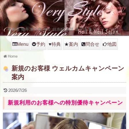
墨田区 曳舟,東向島.押上.錦糸町,浅草.北千住.亀戸エリアの駅近
美容院
Menu
予約
♥
特典
★
案内
問合せ
地図
Home
新規のお客様 ウェルカムキャンペーン
案内
2026/7/26
新規利用のお客様への特別優待キャンペーン