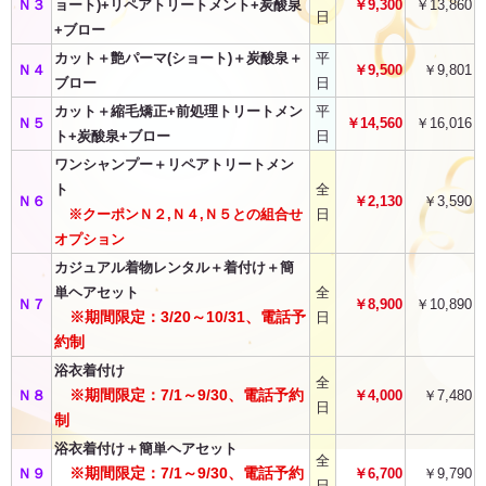
Ｎ３
ョート)+リペアトリートメント+炭酸泉
￥9,300
￥13,860
日
+ブロー
カット＋艶パーマ(ショート)＋炭酸泉＋
平
Ｎ４
￥9,500
￥9,801
ブロー
日
カット＋縮毛矯正+前処理トリートメン
平
Ｎ５
￥14,560
￥16,016
ト+炭酸泉+ブロー
日
ワンシャンプー＋リペアトリートメン
ト
全
Ｎ６
￥2,130
￥3,590
※クーポンＮ２,Ｎ４,Ｎ５との組合せ
日
オプション
カジュアル着物レンタル＋着付け＋簡
単ヘアセット
全
Ｎ７
￥8,900
￥10,890
※期間限定：3/20～10/31、電話予
日
約制
浴衣着付け
全
※期間限定：7/1～9/30、電話予約
Ｎ８
￥4,000
￥7,480
日
制
浴衣着付け＋簡単ヘアセット
全
※期間限定：7/1～9/30、電話予約
Ｎ９
￥6,700
￥9,790
日