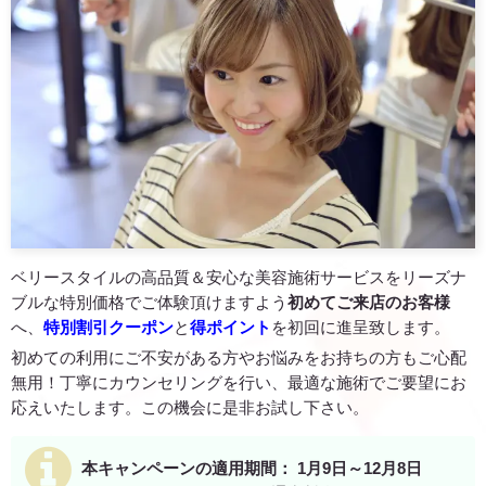
ベリースタイルの高品質＆安心な美容施術サービスをリーズナ
ブルな特別価格でご体験頂けますよう
初めてご来店のお客様
へ、
特別割引クーポン
と
得ポイント
を初回に進呈致します。
初めての利用にご不安がある方やお悩みをお持ちの方もご心配
無用！丁寧にカウンセリングを行い、最適な施術でご要望にお
応えいたします。この機会に是非お試し下さい。
本キャンペーンの適用期間： 1月9日～12月8日