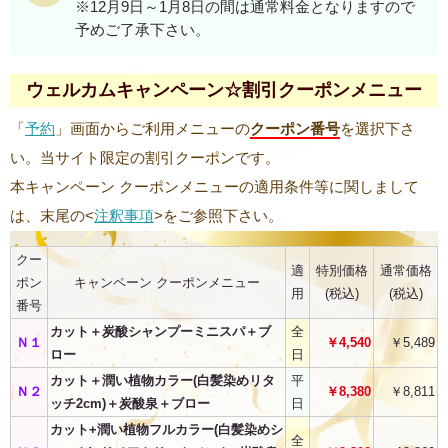
※12月9日～1月8日の間は通常料金となりますので
予めご了承下さい。
ウェルカムキャンペーン☆割引クーポンメニュー
「
予約
」画面からご利用メニューの
クーポン番号
を選択下さ
い。当サイト限定の割引クーポンです。
本キャンペーン クーポンメニューの適用条件等に関しまして
は、末尾の<
注釈事項
>をご参照下さい。
クー
適
特別価格
通常価格
ポン
キャンペーン クーポンメニュー
用
(税込)
(税込)
番号
カット＋炭酸シャンプーミニスパ＋ブ
全
Ｎ１
￥4,540
￥5,489
ロー
日
カット＋潤い植物カラー(白髪染めリタ
平
Ｎ２
￥8,380
￥8,811
ッチ2cm)＋炭酸泉＋ブロー
日
カット+潤い植物フルカラー(白髪染めシ
全