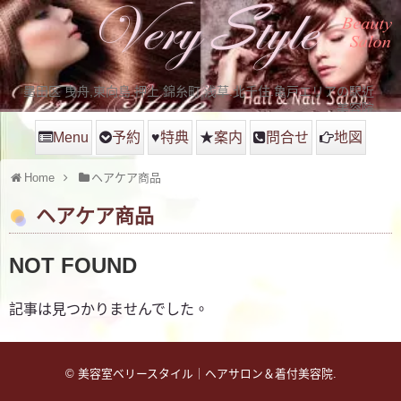
墨田区 曳舟,東向島.押上.錦糸町,浅草.北千住.亀戸エリアの駅近
美容院
Menu
予約
♥
特典
★
案内
問合せ
地図
Home
ヘアケア商品
ヘアケア商品
NOT FOUND
記事は見つかりませんでした。
©
美容室ベリースタイル｜ヘアサロン＆着付美容院
.