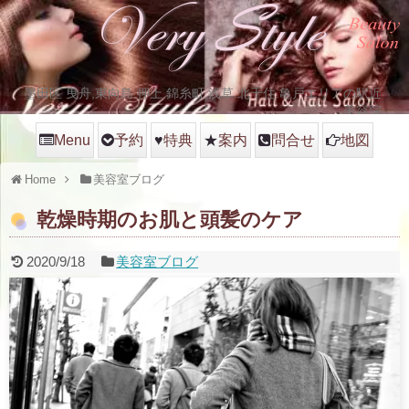
墨田区 曳舟,東向島.押上.錦糸町,浅草.北千住.亀戸エリアの駅近
美容院
Menu
予約
♥
特典
★
案内
問合せ
地図
Home
美容室ブログ
乾燥時期のお肌と頭髪のケア
2020/9/18
美容室ブログ