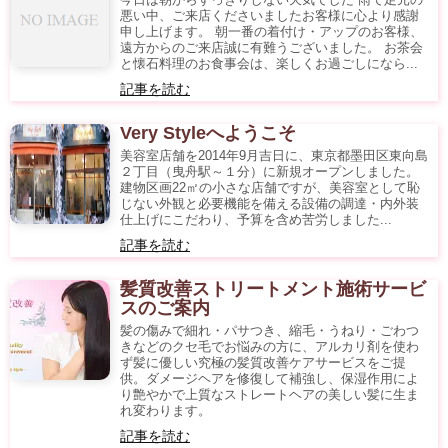
悪い中、ご来店くださいましたお客様に心より感謝
申し上げます。 朝一番の着付け・アップのお客様、
遠方からのご来店誠に有難うございました。 お茶会
と懐石料理のお食事会は、楽しくお過ごしになら...
記事を読む
Very Styleへようこそ
美容室店舗を2014年9月吉日に、東京都墨田区東向島
２丁目（曳舟駅～１分）に新規オープンしました。
建物区画22㎡の小さな店舗ですが、美容室として恥
じない外観と必要機能を備える設備の調達・内外装
仕上げにこだわり、予算を含め苦労しました...
記事を読む
髪質改善ストリートメント施術サービ
スのご案内
髪の傷みで細れ・パサつき、縮毛・うねり・ごわつ
きなどのクセ毛でお悩みの方に、アルカリ剤を使わ
ず髪に優しい究極の髪質改善ケアサービスをご提
供。ダメージヘアを修復して補強し、保湿作用によ
り艶やかで上質なストレートヘアの美しい髪に生ま
れ変わります。
記事を読む