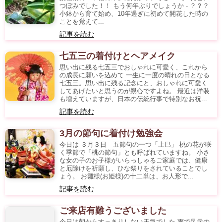
つぼみでした！！ もう何年ぶりでしょうか - ？？？
小鉢から育て始め、10年過ぎに初めて開花した時の
ことを覚えて...
記事を読む
七五三の着付けとヘアメイク
思い出に残る七五三でおしゃれに可愛く、これから
の成長に願いを込めて 一生に一度の晴れの日となる
七五三。思い出に残る記念にと、おしゃれに可愛く
してあげたいと思うのが親心ですよね。 最近は洋装
も増えていますが、日本の伝統行事で特別なお祝...
記事を読む
3月の節句に着付け勉強会
今日は ３月３日 五節句の一つ「上巳」 桃の花が咲
く季節で「桃の節句」とも呼ばれていますね。 小さ
な女の子のお子様がいらっしゃるご家庭では、健康
と厄除けを祈願し、ひな祭りをされていることでし
ょう。 お雛様(お姫様)の十二単は、お人形で...
記事を読む
ご来店有難うございました
今日は朝からすっきりしない天気でした 雨で足元の