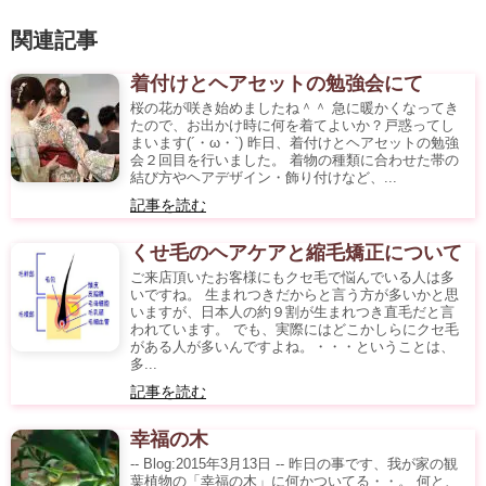
関連記事
着付けとヘアセットの勉強会にて
桜の花が咲き始めましたね＾＾ 急に暖かくなってき
たので、お出かけ時に何を着てよいか？戸惑ってし
まいます(´・ω・`) 昨日、着付けとヘアセットの勉強
会２回目を行いました。 着物の種類に合わせた帯の
結び方やヘアデザイン・飾り付けなど、...
記事を読む
くせ毛のヘアケアと縮毛矯正について
ご来店頂いたお客様にもクセ毛で悩んでいる人は多
いですね。 生まれつきだからと言う方が多いかと思
いますが、日本人の約９割が生まれつき直毛だと言
われています。 でも、実際にはどこかしらにクセ毛
がある人が多いんですよね。・・・ということは、
多...
記事を読む
幸福の木
-- Blog:2015年3月13日 -- 昨日の事です、我が家の観
葉植物の「幸福の木」に何かついてる・・。 何と、