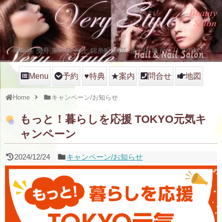
墨田区 曳舟,東向島.押上.錦糸町,浅草.北千住.亀戸エリアの駅近
美容院
Menu
予約
♥
特典
★
案内
問合せ
地図
Home
キャンペーン/お知らせ
もっと！暮らしを応援 TOKYO元気キ
ャンペーン
2024/12/24
キャンペーン/お知らせ