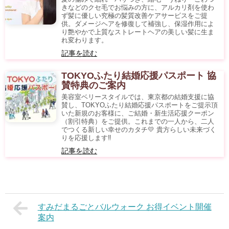
きなどのクセ毛でお悩みの方に、アルカリ剤を使わ
ず髪に優しい究極の髪質改善ケアサービスをご提
供。ダメージヘアを修復して補強し、保湿作用によ
り艶やかで上質なストレートヘアの美しい髪に生ま
れ変わります。
記事を読む
TOKYOふたり結婚応援パスポート 協
賛特典のご案内
美容室ベリースタイルでは、東京都の結婚支援に協
賛し、TOKYOふたり結婚応援パスポートをご提示頂
いた新規のお客様に、ご結婚・新生活応援クーポン
（割引特典）をご提供。これまでの一人から、二人
でつくる新しい幸せのカタチ💛 貴方らしい未来づく
りを応援します‼
記事を読む
すみだまるごとバルウォーク お得イベント開催
案内