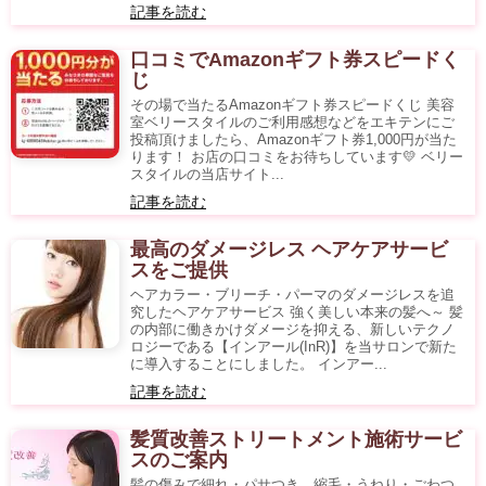
記事を読む
口コミでAmazonギフト券スピードく
じ
その場で当たるAmazonギフト券スピードくじ 美容
室ベリースタイルのご利用感想などをエキテンにご
投稿頂けましたら、Amazonギフト券1,000円が当た
ります！ お店の口コミをお待ちしています💛 ベリー
スタイルの当店サイト...
記事を読む
最高のダメージレス ヘアケアサービ
スをご提供
ヘアカラー・ブリーチ・パーマのダメージレスを追
究したヘアケアサービス 強く美しい本来の髪へ～ 髪
の内部に働きかけダメージを抑える、新しいテクノ
ロジーである【インアール(InR)】を当サロンで新た
に導入することにしました。 インアー...
記事を読む
髪質改善ストリートメント施術サービ
スのご案内
髪の傷みで細れ・パサつき、縮毛・うねり・ごわつ