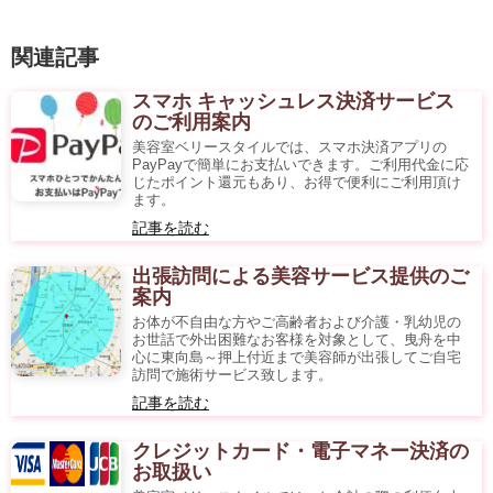
関連記事
スマホ キャッシュレス決済サービス
のご利用案内
美容室ベリースタイルでは、スマホ決済アプリの
PayPayで簡単にお支払いできます。ご利用代金に応
じたポイント還元もあり、お得で便利にご利用頂け
ます。
記事を読む
出張訪問による美容サービス提供のご
案内
お体が不自由な方やご高齢者および介護・乳幼児の
お世話で外出困難なお客様を対象として、曳舟を中
心に東向島～押上付近まで美容師が出張してご自宅
訪問で施術サービス致します。
記事を読む
クレジットカード・電子マネー決済の
お取扱い