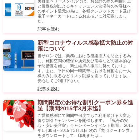
美容室ベリースタイルでは、お会計の際の利便向上
と優遇税制によるキャッシュレス決済時のお客様へ
のポイント還元の為に、各種クレジットカード及び
電子マネーカードによるお支払いに対応致しまし
た。
記事を読む
新型コロナウィルス感染拡大防止の対
策について
当サロンでは、業務における感染拡大を防止する為
に、施術空間の確保や換気及び消毒などの基本的な
予防措置を施し、衛生維持の徹底に努めておりま
す。また、平日の同一時間帯における施術をお一人
様のみに限るなどリスク削減を図っております故、
安心してご利用下さい。
記事を読む
期間限定のお得な割引クーポン券を進
呈【期間2015年3月末迄】
ご愛顧感謝にて期間中何度でもご利用頂ける大変お
得な割引キャンペーンを開催します。 「曳舟の安
心・安い美容室」キャンペーンイベント期間： 2015
年1月30日～2015年3月31日 次の「割引クーポン券」
をダウンロードして、印刷または...